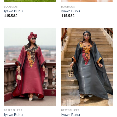
BOUBOUS
BOUBOUS
Iyawo Bubu
Iyawo Bubu
115.58
£
115.58
£
BEST SELLERS
BEST SELLERS
Iyawo Bubu
Iyawo Bubu